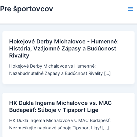
Skip
Pre športovcov
to
Ma
content
Me
Hokejové Derby Michalovce - Humenné:
História, Vzájomné Zápasy a Budúcnosť
Rivality
Hokejové Derby Michalovce vs Humenné:
Nezabudnuteľné Zápasy a Budúcnosť Rivality […]
HK Dukla Ingema Michalovce vs. MAC
Budapešť: Súboje v Tipsport Lige
HK Dukla Ingema Michalovce vs. MAC Budapešť:
Nezmeškajte napínavé súboje Tipsport Ligy! […]