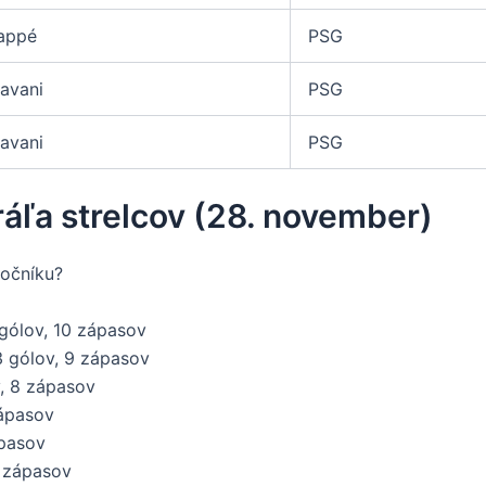
appé
PSG
avani
PSG
avani
PSG
ráľa strelcov (28. november)
ročníku?
gólov, 10 zápasov
13 gólov, 9 zápasov
v, 8 zápasov
zápasov
ápasov
5 zápasov