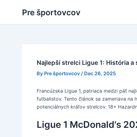
Skip
Pre športovcov
to
content
Najlepší strelci Ligue 1: História 
By
Pre športovcov
/
Dec 26, 2025
Francúzska Ligue 1, patriaca medzi päť naj
futbalistov. Tento článok sa zameriava na h
potenciálnych kráľov strelcov. 18+ Hazardn
Ligue 1 McDonald's 20