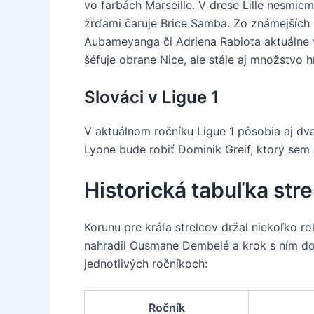
vo farbách Marseille. V drese Lille nesmi
žrďami čaruje Brice Samba. Zo známejších
Aubameyanga či Adriena Rabiota aktuálne v
šéfuje obrane Nice, ale stále aj množstvo
Slováci v Ligue 1
V aktuálnom ročníku Ligue 1 pôsobia aj dva
Lyone bude robiť Dominik Greif, ktorý sem p
Historická tabuľka stre
Korunu pre kráľa strelcov držal niekoľko 
nahradil Ousmane Dembelé a krok s ním dok
jednotlivých ročníkoch:
Ročník