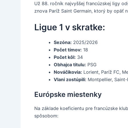
Už 88. ročník najvyššej francúzskej ligy o
znova Paríž Saint Germain, ktorý by opäť 
Ligue 1 v skratke:
Sezóna:
2025/2026
Počet tímov:
18
Počet kôl:
34
Obhajca titulu:
PSG
Nováčikovia:
Lorient, Paríž FC, M
Vlani zostúpili:
Montpellier, Saint-
Európske miestenky
Na základe koeficientu pre francúzske kl
spôsobom: