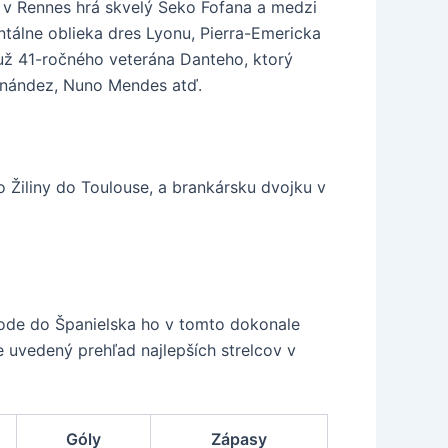
, v Rennes hrá skvelý Seko Fofana a medzi
álne oblieka dres Lyonu, Pierra-Emericka
 už 41-ročného veterána Danteho, ktorý
ernández, Nuno Mendes atď.
o Žiliny do Toulouse, a brankársku dvojku v
hode do Španielska ho v tomto dokonale
 uvedený prehľad najlepších strelcov v
Góly
Zápasy