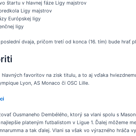
rávo štartu v hlavnej fáze Ligy majstrov
predkola Ligy majstrov
fázy Európskej ligy
renčnej ligy
slední dvaja, pričom tretí od konca (16. tím) bude hrať pl
iti
 hlavných favoritov na zisk titulu, a to aj vďaka hviezdnem
lympique Lyon, AS Monaco či OSC Lille.
ci
ažovať Ousmaneho Dembélého, ktorý sa vlani spolu s Maso
 najlepšie plateným futbalistom v Ligue 1. Ďalej môžeme m
Donnarumma a tak ďalej. Vlani sa však vo výrazného hráča