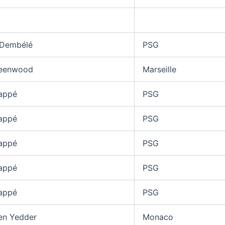
Dembélé
PSG
eenwood
Marseille
appé
PSG
appé
PSG
appé
PSG
appé
PSG
appé
PSG
en Yedder
Monaco