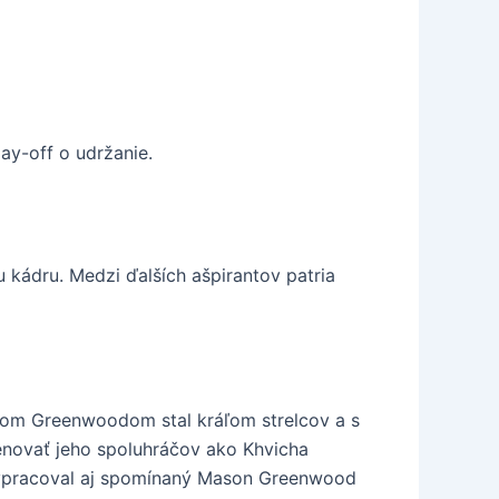
ay-off o udržanie.
u kádru. Medzi ďalších ašpirantov patria
nom Greenwoodom stal kráľom strelcov a s
enovať jeho spoluhráčov ako Khvicha
 vypracoval aj spomínaný Mason Greenwood