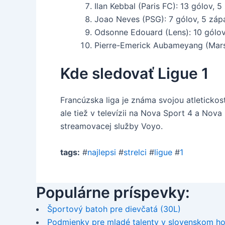
Ilan Kebbal (Paris FC): 13 gólov, 
Joao Neves (PSG): 7 gólov, 5 záp
Odsonne Edouard (Lens): 10 gólov
Pierre-Emerick Aubameyang (Marse
Kde sledovať Ligue 1
Francúzska liga je známa svojou atleticko
ale tiež v televízii na Nova Sport 4 a Nov
streamovacej služby Voyo.
tags:
#
najlepsi
#
strelci
#
ligue
#
1
Populárne príspevky:
Športový batoh pre dievčatá (30L)
Podmienky pre mladé talenty v slovenskom ho