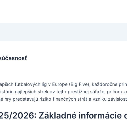
a súčasnosť
lepších futbalových líg v Európe (Big Five), každoročne p
istóriu najlepších strelcov tejto prestížnej súťaže, pričom 
é hry predstavujú riziko finančných strát a vzniku závislos
25/2026: Základné informácie o