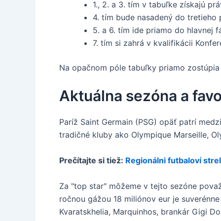
1., 2. a 3. tím v tabuľke získajú p
4. tím bude nasadený do tretieho 
5. a 6. tím ide priamo do hlavnej 
7. tím si zahrá v kvalifikácii Konfe
Na opačnom póle tabuľky priamo zostúpia po
Aktuálna sezóna a favor
Paríž Saint Germain (PSG) opäť patrí medzi
tradičné kluby ako Olympique Marseille, O
Prečítajte si tiež:
Regionálni futbaloví strel
Za "top star" môžeme v tejto sezóne pov
ročnou gážou 18 miliónov eur je suverénne
Kvaratskhelia, Marquinhos, brankár Gigi 