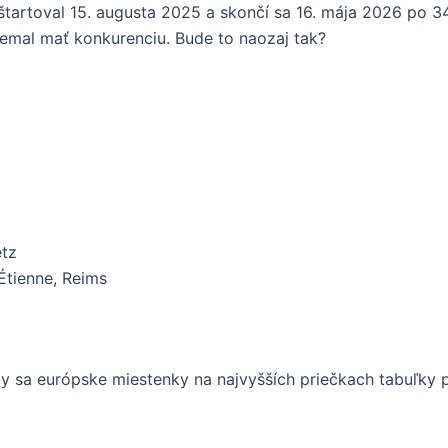
dštartoval 15. augusta 2025 a skončí sa 16. mája 2026 po 3
nemal mať konkurenciu. Bude to naozaj tak?
etz
Étienne, Reims
uby sa európske miestenky na najvyšších priečkach tabuľk