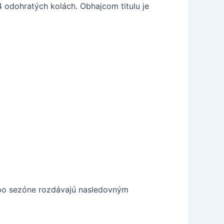
4 odohratých kolách. Obhajcom titulu je
y po sezóne rozdávajú nasledovným