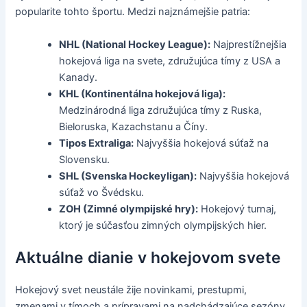
popularite tohto športu. Medzi najznámejšie patria:
NHL (National Hockey League):
Najprestížnejšia
hokejová liga na svete, združujúca tímy z USA a
Kanady.
KHL (Kontinentálna hokejová liga):
Medzinárodná liga združujúca tímy z Ruska,
Bieloruska, Kazachstanu a Číny.
Tipos Extraliga:
Najvyššia hokejová súťaž na
Slovensku.
SHL (Svenska Hockeyligan):
Najvyššia hokejová
súťaž vo Švédsku.
ZOH (Zimné olympijské hry):
Hokejový turnaj,
ktorý je súčasťou zimných olympijských hier.
Aktuálne dianie v hokejovom svete
Hokejový svet neustále žije novinkami, prestupmi,
zmenami v tímoch a prípravami na nadchádzajúce sezóny.