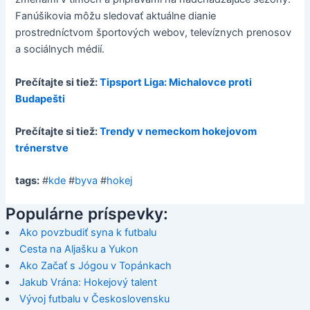
Fanúšikovia môžu sledovať aktuálne dianie
prostredníctvom športových webov, televíznych prenosov
a sociálnych médií.
Prečítajte si tiež:
Tipsport Liga: Michalovce proti
Budapešti
Prečítajte si tiež:
Trendy v nemeckom hokejovom
trénerstve
tags:
#
kde
#
byva
#
hokej
Populárne príspevky:
Ako povzbudiť syna k futbalu
Cesta na Aljašku a Yukon
Ako Začať s Jógou v Topánkach
Jakub Vrána: Hokejový talent
Vývoj futbalu v Československu