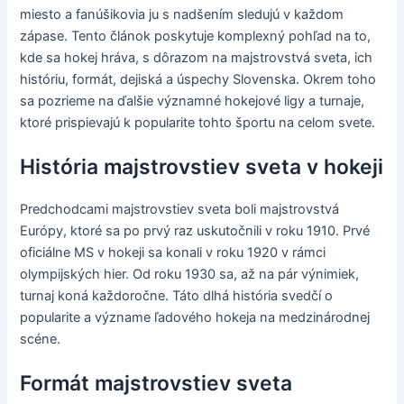
miesto a fanúšikovia ju s nadšením sledujú v každom
zápase. Tento článok poskytuje komplexný pohľad na to,
kde sa hokej hráva, s dôrazom na majstrovstvá sveta, ich
históriu, formát, dejiská a úspechy Slovenska. Okrem toho
sa pozrieme na ďalšie významné hokejové ligy a turnaje,
ktoré prispievajú k popularite tohto športu na celom svete.
História majstrovstiev sveta v hokeji
Predchodcami majstrovstiev sveta boli majstrovstvá
Európy, ktoré sa po prvý raz uskutočnili v roku 1910. Prvé
oficiálne MS v hokeji sa konali v roku 1920 v rámci
olympijských hier. Od roku 1930 sa, až na pár výnimiek,
turnaj koná každoročne. Táto dlhá história svedčí o
popularite a význame ľadového hokeja na medzinárodnej
scéne.
Formát majstrovstiev sveta