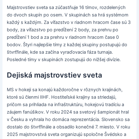
Majstrovstiev sveta sa zúčastňuje 16 tímov, rozdelených
do dvoch skupín po osem. V skupinách sa hrá systémom
každý s každým. Za víťazstvo v riadnom hracom čase sú 3
body, za víťazstvo po predĺžení 2 body, za prehru po
predĺžení 1 bod a za prehru v riadnom hracom čase 0
bodov. Štyri najlepšie tímy z každej skupiny postupujú do
štvrťfinále, kde sa začína vyraďovacia fáza turnaja.
Posledné tímy v skupinách zostupujú do nižšej divízie.
Dejiská majstrovstiev sveta
MS v hokeji sa konajú každoročne v rôznych krajinách,
ktoré sú členmi IIHF. Hostiteľské krajiny sa striedajú,
pričom sa prihliada na infraštruktúru, hokejovú tradíciu a
záujem fanúšikov. V roku 2024 sa svetový šampionát hral
v Česku a vyhrala ho domáca reprezentácia. Slovensko sa
dostalo do štvrťfinále a obsadilo konečné 7. miesto. V roku
2025 majstrovstvá sveta organizujú spoločne Švédsko a