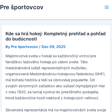
Skip
Pre športovcov
to
Ma
content
Me
Kde sa hrá hokej: Kompletný prehľad a pohľad
do budúcnosti
By
Pre športovcov
/
Dec 09, 2025
Majstrovstvá sveta v hokeji sú každoročný vrchol pre
fanúšikov ľadového hokeja po celom svete. Táto
medzinárodná súťaž reprezentačných mužstiev,
organizovaná Medzinárodnou hokejovou federáciou (IIHF),
má bohatú históriu a teší sa obrovskej popularite. Od
svojich skromných začiatkov ako súčasť olympijských hier
v roku 1920, sa turnaj vyvinul do prestížneho podujatia,
ktoré každoročne hostí niektorá z hokejových veľmocí.
Slovenská reprezentácia má na majstrovstvách sveta svoje