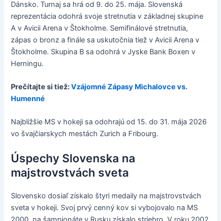
Dánsko. Turnaj sa hrá od 9. do 25. mája. Slovenská
reprezentácia odohrá svoje stretnutia v základnej skupine
A v Avicii Arena v Štokholme. Semifinálové stretnutia,
zápas o bronz a finále sa uskutočnia tiež v Avicii Arena v
Štokholme. Skupina B sa odohrá v Jyske Bank Boxen v
Herningu.
Prečítajte si tiež:
Vzájomné Zápasy Michalovce vs.
Humenné
Najbližšie MS v hokeji sa odohrajú od 15. do 31. mája 2026
vo švajčiarskych mestách Zurich a Fribourg.
Úspechy Slovenska na
majstrovstvách sveta
Slovensko dosiaľ získalo štyri medaily na majstrovstvách
sveta v hokeji. Svoj prvý cenný kov si vybojovalo na MS
2000, na šampionáte v Rusku získalo striebro. V roku 2002