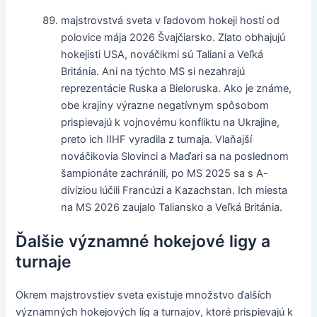
majstrovstvá sveta v ľadovom hokeji hostí od
polovice mája 2026 Švajčiarsko. Zlato obhajujú
hokejisti USA, nováčikmi sú Taliani a Veľká
Británia. Ani na týchto MS si nezahrajú
reprezentácie Ruska a Bieloruska. Ako je známe,
obe krajiny výrazne negatívnym spôsobom
prispievajú k vojnovému konfliktu na Ukrajine,
preto ich IIHF vyradila z turnaja. Vlaňajší
nováčikovia Slovinci a Maďari sa na poslednom
šampionáte zachránili, po MS 2025 sa s A-
divíziou lúčili Francúzi a Kazachstan. Ich miesta
na MS 2026 zaujalo Taliansko a Veľká Británia.
Ďalšie významné hokejové ligy a
turnaje
Okrem majstrovstiev sveta existuje množstvo ďalších
významných hokejových líg a turnajov, ktoré prispievajú k