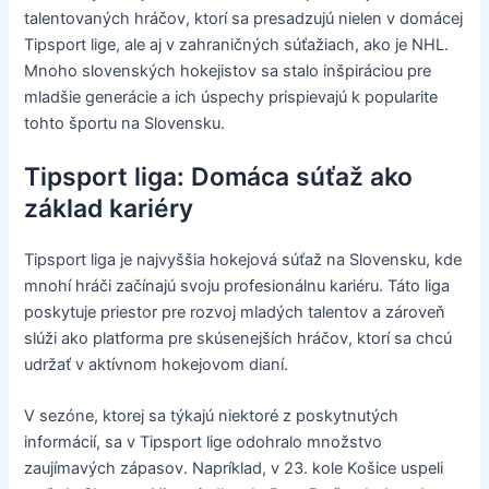
talentovaných hráčov, ktorí sa presadzujú nielen v domácej
Tipsport lige, ale aj v zahraničných súťažiach, ako je NHL.
Mnoho slovenských hokejistov sa stalo inšpiráciou pre
mladšie generácie a ich úspechy prispievajú k popularite
tohto športu na Slovensku.
Tipsport liga: Domáca súťaž ako
základ kariéry
Tipsport liga je najvyššia hokejová súťaž na Slovensku, kde
mnohí hráči začínajú svoju profesionálnu kariéru. Táto liga
poskytuje priestor pre rozvoj mladých talentov a zároveň
slúži ako platforma pre skúsenejších hráčov, ktorí sa chcú
udržať v aktívnom hokejovom dianí.
V sezóne, ktorej sa týkajú niektoré z poskytnutých
informácií, sa v Tipsport lige odohralo množstvo
zaujímavých zápasov. Napríklad, v 23. kole Košice uspeli