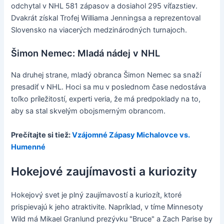
odchytal v NHL 581 zápasov a dosiahol 295 víťazstiev.
Dvakrát získal Trofej Williama Jenningsa a reprezentoval
Slovensko na viacerých medzinárodných turnajoch.
Šimon Nemec: Mladá nádej v NHL
Na druhej strane, mladý obranca Šimon Nemec sa snaží
presadiť v NHL. Hoci sa mu v poslednom čase nedostáva
toľko príležitostí, experti veria, že má predpoklady na to,
aby sa stal skvelým obojsmerným obrancom.
Prečítajte si tiež:
Vzájomné Zápasy Michalovce vs.
Humenné
Hokejové zaujímavosti a kuriozity
Hokejový svet je plný zaujímavostí a kuriozít, ktoré
prispievajú k jeho atraktivite. Napríklad, v tíme Minnesoty
Wild má Mikael Granlund prezývku "Bruce" a Zach Parise by