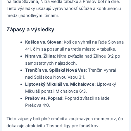
na ľade Slovana, Nitra viedla tabuľku a Prešov bol na dne.
Tieto výsledky ukazujú vyrovnanosť súťaže a konkurenciu
medzi jednotlivými tímami.
Zápasy a výsledky
Košice vs. Slovan:
Košice vyhrali na ľade Slovana
4:1, čím sa posunuli na tretie miesto v tabuľke.
Nitra vs. Žilina:
Nitra zvíťazila nad Žilinou 3:2 po
samostatných nájazdoch.
Trenčín vs. Spišská Nová Ves:
Trenčín vyhral
nad Spišskou Novou Vsou 3:1.
Liptovský Mikuláš vs. Michalovce:
Liptovský
Mikuláš porazil Michalovce 6:3.
Prešov vs. Poprad:
Poprad zvíťazil na ľade
Prešova 4:0.
Tieto zápasy boli plné emócií a zaujímavých momentov, čo
dokazuje atraktivitu Tipsport ligy pre fanúšikov.