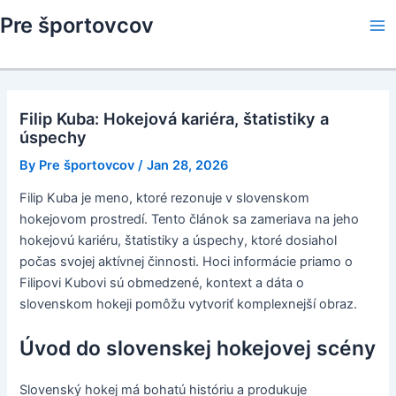
Skip
Pre športovcov
to
Ma
content
Me
Filip Kuba: Hokejová kariéra, štatistiky a
úspechy
By
Pre športovcov
/
Jan 28, 2026
Filip Kuba je meno, ktoré rezonuje v slovenskom
hokejovom prostredí. Tento článok sa zameriava na jeho
hokejovú kariéru, štatistiky a úspechy, ktoré dosiahol
počas svojej aktívnej činnosti. Hoci informácie priamo o
Filipovi Kubovi sú obmedzené, kontext a dáta o
slovenskom hokeji pomôžu vytvoriť komplexnejší obraz.
Úvod do slovenskej hokejovej scény
Slovenský hokej má bohatú históriu a produkuje