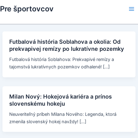
Skip
Pre športovcov
to
Ma
content
Me
Futbalová história Soblahova a okolia: Od
prekvapivej remízy po lukratívne pozemky
Futbalová história Soblahova: Prekvapivé remízy a
tajomstvá lukratívnych pozemkov odhalené! […]
Milan Nový: Hokejová kariéra a prínos
slovenskému hokeju
Neuveriteľný príbeh Milana Nového: Legenda, ktorá
zmenila slovenský hokej navždy! […]