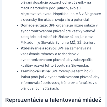
plávaní dosahuje pozoruhodné výsledky na
medzinárodných podujatiach, ako sú
Majstrovstvá sveta. Napríklad, na MS v Singapure
slovenský tím ukázal svoju silu a potenciál.
Domáce súťaže:
SPF organizuje rôzne súťaže v
synchronizovanom plávaní pre všetky vekové
kategórie, od mladších žiakov až po juniorov.
Príkladom je Slovakia Synchro MŽ, SŽ, Juniori.
Vzdelávanie a rozvoj:
SPF sa zameriava na
vzdelávanie trénerov a rozhodcov v
synchronizovanom plávaní, aby zabezpečila
kvalitný rozvoj tohto športu na Slovensku.
Termínová listina:
SPF zverejňuje termínovú
listinu podujatí v synchronizovanom plávaní, aby
informovala športovcov, trénerov a fanúšikov o
plánovaných súťažiach.
Reprezentácia a talentovaná mládež