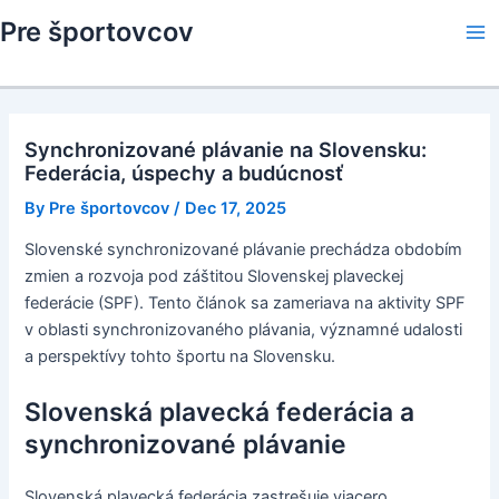
Skip
Pre športovcov
to
Ma
content
Me
Synchronizované plávanie na Slovensku:
Federácia, úspechy a budúcnosť
By
Pre športovcov
/
Dec 17, 2025
Slovenské synchronizované plávanie prechádza obdobím
zmien a rozvoja pod záštitou Slovenskej plaveckej
federácie (SPF). Tento článok sa zameriava na aktivity SPF
v oblasti synchronizovaného plávania, významné udalosti
a perspektívy tohto športu na Slovensku.
Slovenská plavecká federácia a
synchronizované plávanie
Slovenská plavecká federácia zastrešuje viacero